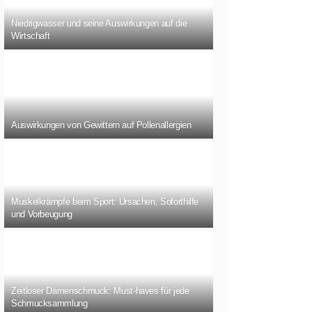
Niedrigwasser und seine Auswirkungen auf die
Wirtschaft
Auswirkungen von Gewittern auf Pollenallergien
Muskelkrämpfe beim Sport: Ursachen, Soforthilfe
und Vorbeugung
Zeitloser Damenschmuck: Must-haves für jede
Schmucksammlung