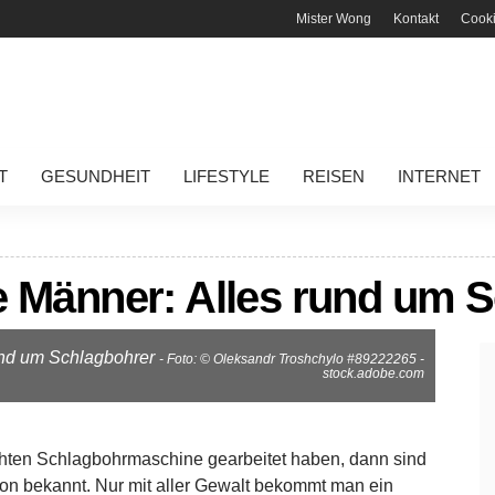
Mister Wong
Kontakt
Cook
T
GESUNDHEIT
LIFESTYLE
REISEN
INTERNET
te Männer: Alles rund um 
rund um Schlagbohrer
- Foto: © Oleksandr Troshchylo #89222265 -
stock.adobe.com
echten Schlagbohrmaschine gearbeitet haben, dann sind
hon bekannt. Nur mit aller Gewalt bekommt man ein