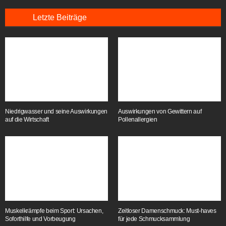
Letzte Beiträge
Niedrigwasser und seine Auswirkungen
Auswirkungen von Gewittern auf
auf die Wirtschaft
Pollenallergien
Muskelkrämpfe beim Sport: Ursachen,
Zeitloser Damenschmuck: Must-haves
Soforthilfe und Vorbeugung
für jede Schmucksammlung