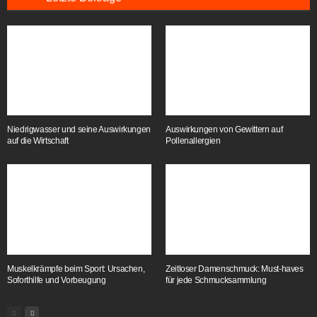
Niedrigwasser und seine Auswirkungen
Auswirkungen von Gewittern auf
auf die Wirtschaft
Pollenallergien
Muskelkrämpfe beim Sport: Ursachen,
Zeitloser Damenschmuck: Must-haves
Soforthilfe und Vorbeugung
für jede Schmucksammlung