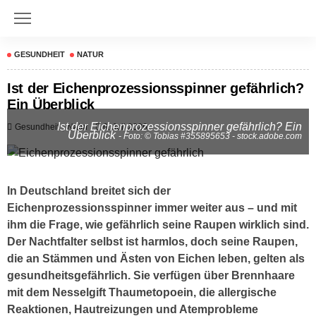
GESUNDHEIT
NATUR
Ist der Eichenprozessionsspinner gefährlich?
Ein Überblick
Ist der Eichenprozessionsspinner gefährlich? Ein
Gesundheit
Natur
6. Juli 2026
Überblick
- Foto: © Tobias #355895653 - stock.adobe.com
In Deutschland breitet sich der
Eichenprozessionsspinner immer weiter aus – und mit
ihm die Frage, wie gefährlich seine Raupen wirklich sind.
Der Nachtfalter selbst ist harmlos, doch seine Raupen,
die an Stämmen und Ästen von Eichen leben, gelten als
gesundheitsgefährlich. Sie verfügen über Brennhaare
mit dem Nesselgift Thaumetopoein, die allergische
Reaktionen, Hautreizungen und Atemprobleme