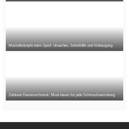
Muskelkrämpfe beim Sport: Ursachen, Soforthilfe und Vorbeugung
Zeitloser Damenschmuck: Must-haves für jede Schmucksammlung