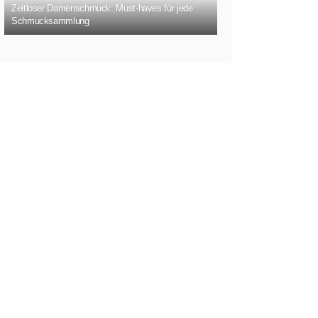
Zeitloser Damenschmuck: Must-haves für jede
Schmucksammlung