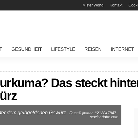
Mister Wong
Kontakt
Cook
T
GESUNDHEIT
LIFESTYLE
REISEN
INTERNET
urkuma? Das steckt hint
ürz
inter dem gelbgoldenen Gewürz
- Foto: © jintana #212847847 -
stock.adobe.com