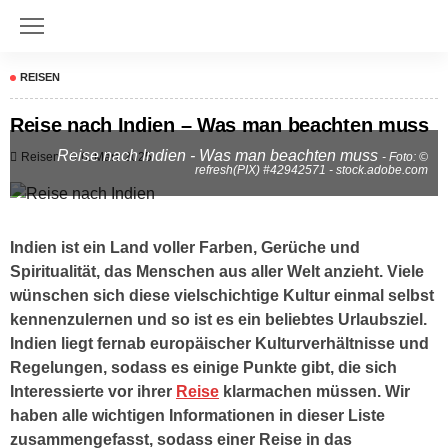
REISEN
Reise nach Indien – Was man beachten muss
Reise nach Indien - Was man beachten muss
Reisen
6. März 2025
- Foto: ©
refresh(PIX) #42942571 - stock.adobe.com
Indien ist ein Land voller Farben, Gerüche und
Spiritualität, das Menschen aus aller Welt anzieht. Viele
wünschen sich diese vielschichtige Kultur einmal selbst
kennenzulernen und so ist es ein beliebtes Urlaubsziel.
Indien liegt fernab europäischer Kulturverhältnisse und
Regelungen, sodass es einige Punkte gibt, die sich
Interessierte vor ihrer
Reise
klarmachen müssen. Wir
haben alle wichtigen Informationen in dieser Liste
zusammengefasst, sodass einer Reise in das