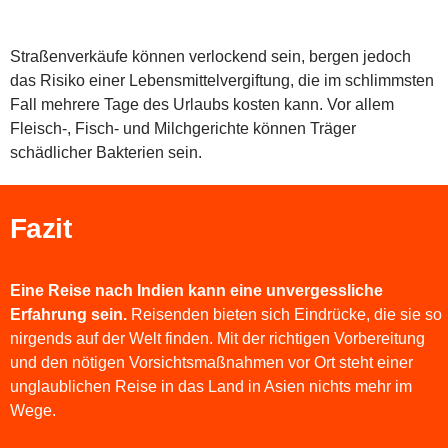
Straßenverkäufe können verlockend sein, bergen jedoch
das Risiko einer Lebensmittelvergiftung, die im schlimmsten
Fall mehrere Tage des Urlaubs kosten kann. Vor allem
Fleisch-, Fisch- und Milchgerichte können Träger
schädlicher Bakterien sein.
Fazit
Eine Reise nach Indien kann eine unvergessliche
Erfahrung sein.
Reisenden bieten sich Eindrücke, die sie so
nirgends auf der Welt finden. Mit der richtigen Vorbereitung
und den nötigen Vorsichtsmaßnahmen vor Ort steht einer
unglaublichen Reise in das Land in Asien nichts mehr im
Wege.