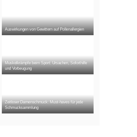
Auswirkungen von Gewittern auf Pollenallergien
Muskelkrämpfe beim Sport: Ursachen, Soforthilfe
und Vorbeugung
Zeitloser Damenschmuck: Must-haves für jede
Schmucksammlung