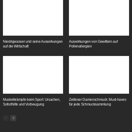
Niedrigwasser und seine Auswirkungen
Auswirkungen von Gewittern auf
auf die Wirtschaft
Pollenallergien
Muskelkrämpfe beim Sport: Ursachen,
Zeitloser Damenschmuck: Must-haves
Soforthilfe und Vorbeugung
für jede Schmucksammlung