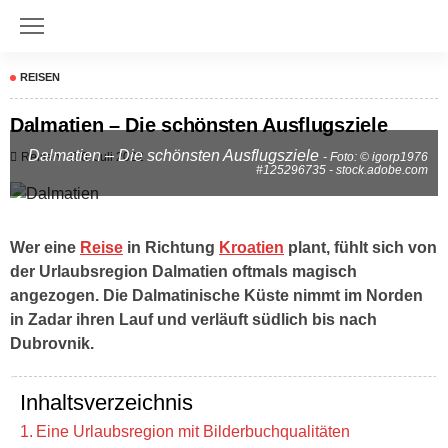
REISEN
Dalmatien – Die schönsten Ausflugsziele
Dalmatien – Die schönsten Ausflugsziele
Reisen
8. Juli 2022
- Foto: © igorp1976
#125296735 - stock.adobe.com
Wer eine
Reise
in Richtung
Kroatien
plant, fühlt sich von
der Urlaubsregion Dalmatien oftmals magisch
angezogen. Die Dalmatinische Küste nimmt im Norden
in Zadar ihren Lauf und verläuft südlich bis nach
Dubrovnik.
Inhaltsverzeichnis
Eine Urlaubsregion mit Bilderbuchqualitäten