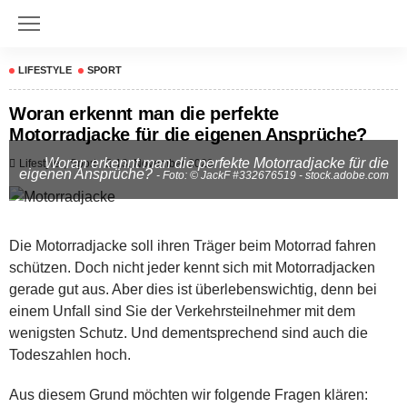
LIFESTYLE
SPORT
Woran erkennt man die perfekte
Motorradjacke für die eigenen Ansprüche?
Woran erkennt man die perfekte Motorradjacke für die
Lifestyle
Sport
13. November 2020
eigenen Ansprüche?
- Foto: © JackF #332676519 - stock.adobe.com
Die Motorradjacke soll ihren Träger beim Motorrad fahren
schützen. Doch nicht jeder kennt sich mit Motorradjacken
gerade gut aus. Aber dies ist überlebenswichtig, denn bei
einem Unfall sind Sie der Verkehrsteilnehmer mit dem
wenigsten Schutz. Und dementsprechend sind auch die
Todeszahlen hoch.
Aus diesem Grund möchten wir folgende Fragen klären: