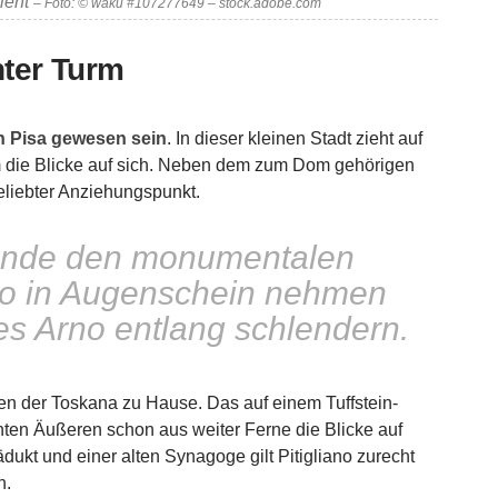
ieht
– Foto: © waku #107277649 – stock.adobe.com
nter Turm
in Pisa gewesen sein
. In dieser kleinen Stadt zieht auf
 die Blicke auf sich. Neben dem zum Dom gehörigen
beliebter Anziehungspunkt.
ende den monumentalen
o in Augenschein nehmen
es Arno entlang schlendern.
üden der Toskana zu Hause. Das auf einem Tuffstein-
nten Äußeren schon aus weiter Ferne die Blicke auf
kt und einer alten Synagoge gilt Pitigliano zurecht
n.