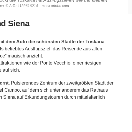
ckt die Toskana mit Ausflugszielen wie der kleinen
oto: © ArTo #133616214 – stock.adobe.com
nd Siena
mit dem Auto die schönsten Städte der Toskana
s beliebtes Ausflugsziel, das Reisende aus allen
ce“ magisch anzieht.
Attraktionen wie der Ponte Vecchio, einer riesigen
 auf sich.
ernt.
Pulsierendes Zentrum der zweitgrößten Stadt der
 del Campo, auf dem sich unter anderem das Rathaus
in Siena auf Erkundungstouren durch mittelalterlich