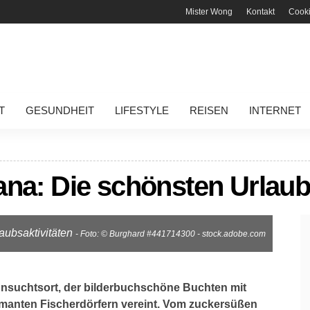
Mister Wong
Kontakt
Cook
T
GESUNDHEIT
LIFESTYLE
REISEN
INTERNET
ana: Die schönsten Urlaub
aubsaktivitäten
- Foto: © Burghard #441714300 - stock.adobe.com
hnsuchtsort, der bilderbuchschöne Buchten mit
anten Fischerdörfern vereint. Vom zuckersüßen