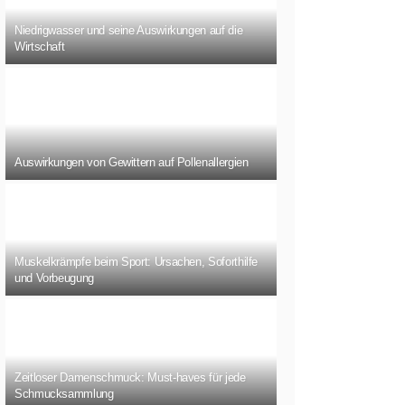
Niedrigwasser und seine Auswirkungen auf die
Wirtschaft
Auswirkungen von Gewittern auf Pollenallergien
Muskelkrämpfe beim Sport: Ursachen, Soforthilfe
und Vorbeugung
Zeitloser Damenschmuck: Must-haves für jede
Schmucksammlung