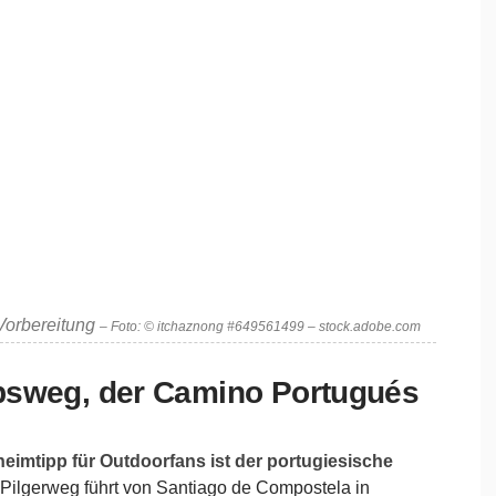
 Vorbereitung
– Foto: © itchaznong #649561499 – stock.adobe.com
bsweg, der Camino Portugués
eimtipp für Outdoorfans ist der portugiesische
Pilgerweg führt von Santiago de Compostela in