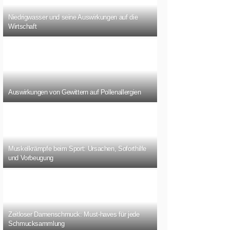
Niedrigwasser und seine Auswirkungen auf die
Wirtschaft
Auswirkungen von Gewittern auf Pollenallergien
Muskelkrämpfe beim Sport: Ursachen, Soforthilfe
und Vorbeugung
Zeitloser Damenschmuck: Must-haves für jede
Schmucksammlung