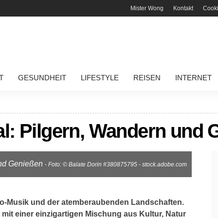
Mister Wong
Kontakt
Cook
T
GESUNDHEIT
LIFESTYLE
REISEN
INTERNET
l: Pilgern, Wandern und 
und Genießen
- Foto: © Balate Dorin #380875795 - stock.adobe.com
ado-Musik und der atemberaubenden Landschaften.
 mit einer einzigartigen Mischung aus Kultur, Natur