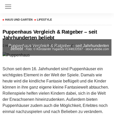
HAUS UND GARTEN
LIFESTYLE
Puppenhaus Vergleich & Ratgeber – seit
Jahrhunderten beliebt
Puppenhaus Vergleich & Ratgeber – seit Jahrhunderten
Haus Und Garten
Lifestyle
18. Oktober 2020
beliebt
- Foto: © Konstantin Yuganov #144633597 - stock.adobe.com
Schon seit dem 16. Jahrhundert sind Puppenhäuser ein
wichtigstes Element in der Welt der Spiele. Damals wie
heute wird die kindliche Fantasie beflügelt und die Kinder
können in ihre ganz eigene kleine Fantasiewelt abtauchen.
Rollenspiele helfen vielen Kindern dabei, sich in die Welt
der Erwachsenen hineinzudenken. Außerdem bieten
Puppenhäuser zudem auch die Möglichkeit, Erlebtes noch
einmal nachzuspielen und nach Belieben zu verändern.