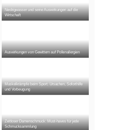
Niedrigwasser und seine Auswirkungen auf die
Wirtschaft
Auswirkungen von Gewittern auf Pollenallergien
Muskelkrämpfe beim Sport: Ursachen, Soforthilfe
und Vorbeugung
Zeitloser Damenschmuck: Must-haves für jede
Schmucksammlung