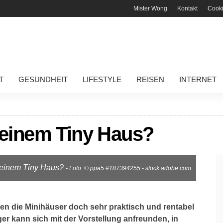
Mister Wong
Kontakt
Cook
T
GESUNDHEIT
LIFESTYLE
REISEN
INTERNET
n einem Tiny Haus?
n einem Tiny Haus?
- Foto: © ppa5 #187394255 - stock.adobe.com
nen die Minihäuser doch sehr praktisch und rentabel
ger kann sich mit der Vorstellung anfreunden, in