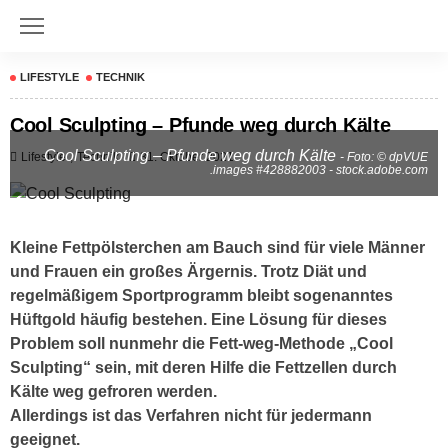
LIFESTYLE
TECHNIK
Cool Sculpting – Pfunde weg durch Kälte
Cool Sculpting – Pfunde weg durch Kälte
Lifestyle
Technik
31. Oktober 2021
- Foto: © dpVUE
.images #428882003 - stock.adobe.com
Kleine Fettpölsterchen am Bauch sind für viele Männer
und Frauen ein großes Ärgernis. Trotz Diät und
regelmäßigem Sportprogramm bleibt sogenanntes
Hüftgold häufig bestehen. Eine Lösung für dieses
Problem soll nunmehr die Fett-weg-Methode „Cool
Sculpting“ sein, mit deren Hilfe die Fettzellen durch
Kälte weg gefroren werden.
Allerdings ist das Verfahren nicht für jedermann
geeignet.