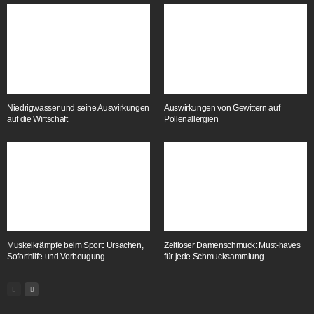
Niedrigwasser und seine Auswirkungen
Auswirkungen von Gewittern auf
auf die Wirtschaft
Pollenallergien
Muskelkrämpfe beim Sport: Ursachen,
Zeitloser Damenschmuck: Must-haves
Soforthilfe und Vorbeugung
für jede Schmucksammlung