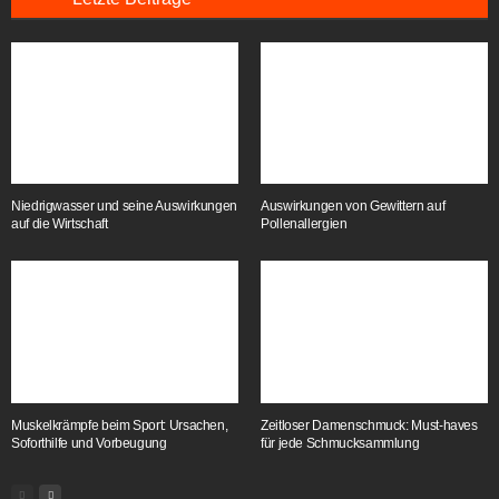
Niedrigwasser und seine Auswirkungen
Auswirkungen von Gewittern auf
auf die Wirtschaft
Pollenallergien
Muskelkrämpfe beim Sport: Ursachen,
Zeitloser Damenschmuck: Must-haves
Soforthilfe und Vorbeugung
für jede Schmucksammlung