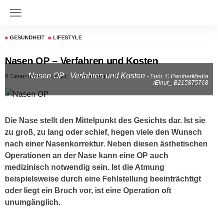
GESUNDHEIT
LIFESTYLE
Nasen OP – Verfahren und Kosten
Nasen OP - Verfahren und Kosten
Gesundheit
Lifestyle
4. Februar 2021
- Foto: © PantherMedia
/Elnur_ B215875768
Die Nase stellt den Mittelpunkt des Gesichts dar. Ist sie
zu groß, zu lang oder schief, hegen viele den Wunsch
nach einer Nasenkorrektur. Neben diesen ästhetischen
Operationen an der Nase kann eine OP auch
medizinisch notwendig sein. Ist die Atmung
beispielsweise durch eine Fehlstellung beeinträchtigt
oder liegt ein Bruch vor, ist eine Operation oft
unumgänglich.