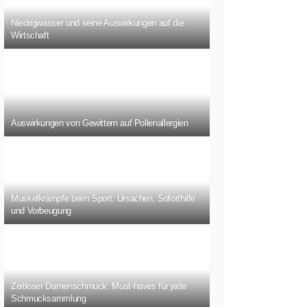
Niedrigwasser und seine Auswirkungen auf die
Wirtschaft
Auswirkungen von Gewittern auf Pollenallergien
Muskelkrämpfe beim Sport: Ursachen, Soforthilfe
und Vorbeugung
Zeitloser Damenschmuck: Must-haves für jede
Schmucksammlung