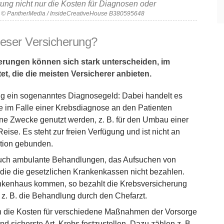
rung nicht nur die Kosten für Diagnosen oder
: © PantherMedia / InsideCreativeHouse B380595648
ieser Versicherung?
erungen können sich stark unterscheiden, im
t, die die meisten Versicherer anbieten.
rung ein sogenanntes Diagnosegeld: Dabei handelt es
e im Falle einer Krebsdiagnose an den Patienten
ene Zwecke genutzt werden, z. B. für den Umbau einer
ise. Es steht zur freien Verfügung und ist nicht an
ition gebunden.
 auch ambulante Behandlungen, das Aufsuchen von
die die gesetzlichen Krankenkassen nicht bezahlen.
rankenhaus kommen, so bezahlt die Krebsversicherung
 z. B. die Behandlung durch den Chefarzt.
ch die Kosten für verschiedene Maßnahmen der Vorsorge
nd sicherste Art, Krebs festzustellen. Dazu zählen z. B.