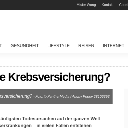
Mister Wong
Kontakt
Cook
T
GESUNDHEIT
LIFESTYLE
REISEN
INTERNET
ine Krebsversicherung?
ebsversicherung?
- Foto: © PantherMedia / Andriy Popov 28106393
äufigsten Todesursachen auf der ganzen Welt.
bserkrankungen – in vielen Fällen entstehen