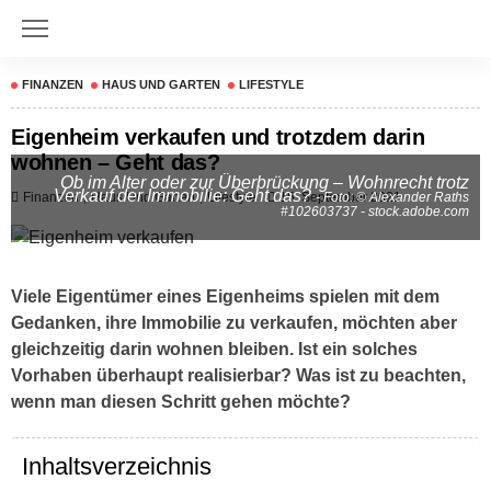
FINANZEN
HAUS UND GARTEN
LIFESTYLE
Eigenheim verkaufen und trotzdem darin
wohnen – Geht das?
Ob im Alter oder zur Überbrückung – Wohnrecht trotz
Verkauf der Immobilie: Geht das?
Finanzen
Haus Und Garten
Lifestyle
15. September 2021
- Foto: © Alexander Raths
#102603737 - stock.adobe.com
Viele Eigentümer eines Eigenheims spielen mit dem
Gedanken, ihre Immobilie zu verkaufen, möchten aber
gleichzeitig darin wohnen bleiben. Ist ein solches
Vorhaben überhaupt realisierbar? Was ist zu beachten,
wenn man diesen Schritt gehen möchte?
Inhaltsverzeichnis