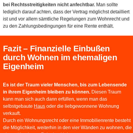
bei Rechtsstreitigkeiten nicht anfechtbar.
Man sollte
lediglich darauf achten, dass der Vertrag möglichst detailliert
ist und vor allem sämtliche Regelungen zum Wohnrecht und
zu den Zahlungsbedingungen für eine Rente enthält.
Fazit – Finanzielle Einbußen
durch Wohnen im ehemaligen
Eigenheim
Es ist der Traum vieler Menschen, bis zum Lebensende
in ihrem Eigenheim bleiben zu können.
Diesen Traum
kann man sich auch dann erfüllen, wenn man das
selbstgebaute
Haus
oder die liebgewonnene Wohnung
verkauft.
Durch ein Wohnungsrecht oder eine Immobilienrente besteht
die Möglichkeit, weiterhin in den vier Wänden zu wohnen, die