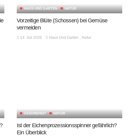
HAUS UND GARTEN
NATUR
ie
Vorzeitige Blüte (Schossen) bei Gemüse
vermeiden
14. Juli 2026
Haus Und Garten
Natur
GESUNDHEIT
NATUR
n?
Ist der Eichenprozessionsspinner gefährlich?
Ein Überblick