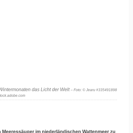
 Wintermonaten das Licht der Welt
– Foto: © Jearu #335491898
stock.adobe.com
en Meeressäuger im niederländischen Wattenmeer zu