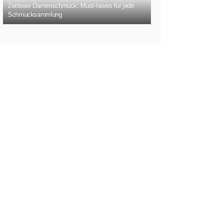
Zeitloser Damenschmuck: Must-haves für jede
Schmucksammlung