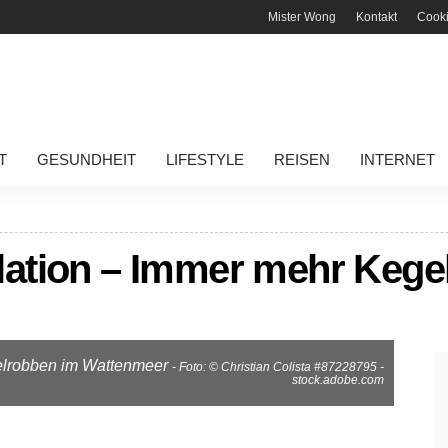
Mister Wong
Kontakt
Cook
T
GESUNDHEIT
LIFESTYLE
REISEN
INTERNET
ation – Immer mehr Kege
elrobben im Wattenmeer
- Foto: © Christian Colista #87228795 -
stock.adobe.com