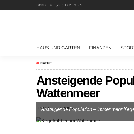
Donnerstag, August 6, 2026
HAUS UND GARTEN
FINANZEN
SPOR
NATUR
Ansteigende Popul
Wattenmeer
Natur
9. August 2021
Ansteigende Population – Immer mehr Keg