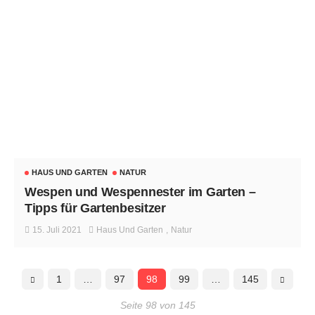
HAUS UND GARTEN
NATUR
Wespen und Wespennester im Garten –
Tipps für Gartenbesitzer
15. Juli 2021
Haus Und Garten
Natur
1
…
97
98
99
…
145
Seite 98 von 145