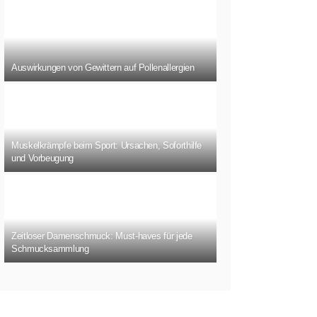
Auswirkungen von Gewittern auf Pollenallergien
Muskelkrämpfe beim Sport: Ursachen, Soforthilfe
und Vorbeugung
Zeitloser Damenschmuck: Must-haves für jede
Schmucksammlung