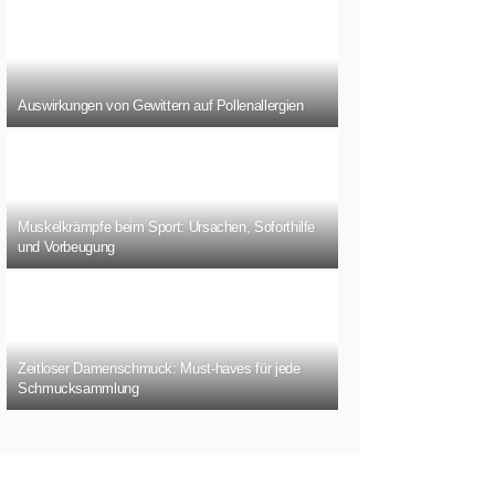
Auswirkungen von Gewittern auf Pollenallergien
Muskelkrämpfe beim Sport: Ursachen, Soforthilfe
und Vorbeugung
Zeitloser Damenschmuck: Must-haves für jede
Schmucksammlung