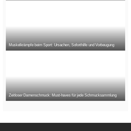
Muskelkrämpfe beim Sport: Ursachen, Soforthilfe und Vorbeugung
Zeitloser Damenschmuck: Must-haves für jede Schmucksammlung