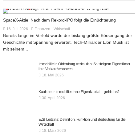
FINANZEN
WIRTSCHAFT
SpaceX-Aktie: Nach dem Rekord-IPO folgt die Ernüchterung
16. Juli 2026
Finanzen
Wirtschaft
Bereits lange im Vorfeld wurde der bislang größte Börsengang der
Geschichte mit Spannung erwartet. Tech-Milliardär Elon Musk ist
mit seinem...
Immobilie in Oldenburg verkaufen: So steigern Eigentümer
ihre Verkaufschancen
18. Mai 2026
Kauf einer Immobilie ohne Eigenkapital – geht das?
30. April 2026
EZB Leitzins: Definition, Funktion und Bedeutung für die
Wirtschaft
18. März 2026