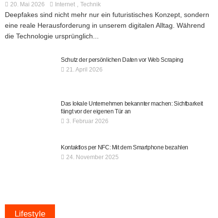
20. Mai 2026
Internet
Technik
Deepfakes sind nicht mehr nur ein futuristisches Konzept, sondern
eine reale Herausforderung in unserem digitalen Alltag. Während
die Technologie ursprünglich...
Schutz der persönlichen Daten vor Web Scraping
21. April 2026
Das lokale Unternehmen bekannter machen: Sichtbarkeit
fängt vor der eigenen Tür an
3. Februar 2026
Kontaktlos per NFC: Mit dem Smartphone bezahlen
24. November 2025
Lifestyle