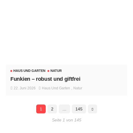
HAUS UND GARTEN
NATUR
Funkien – robust und giftfrei
22. Juni 2026
Haus Und Garten
Natur
1
2
…
145
Seite 1 von 145